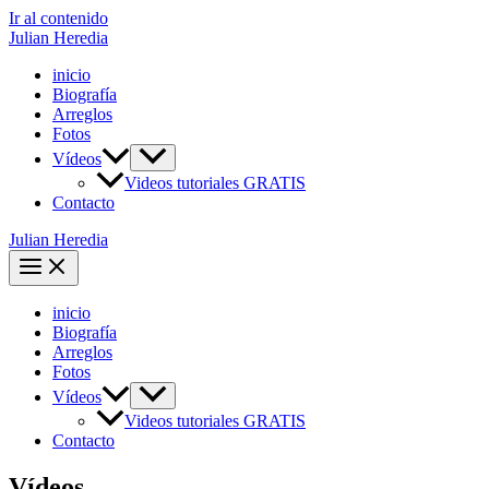
Ir al contenido
Julian Heredia
inicio
Biografía
Arreglos
Fotos
Vídeos
Videos tutoriales GRATIS
Contacto
Julian Heredia
inicio
Biografía
Arreglos
Fotos
Vídeos
Videos tutoriales GRATIS
Contacto
Vídeos